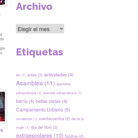
Archivo
l
Archivo
ta
 de
egio
Etiquetas
as
actividades
(4)
actas
(2)
8m
(1)
Asamblea
(11)
asamblea
extraordinaria
(1)
asamble extraordinaria
(1)
barrio
(4)
bellas vistas
(4)
Campamento Urbano
(5)
cuentacuentos
(2)
comisiones
(1)
dia de la
día del libro
(2)
mujer
(1)
os
extraescolares
(10)
fanzine
(2)