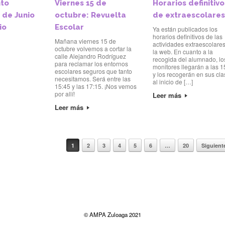
to
Viernes 15 de
Horarios definitivo
 de Junio
octubre: Revuelta
de extraescolare
io
Escolar
Ya están publicados los
horarios definitivos de las
Mañana viernes 15 de
actividades extraescolare
octubre volvemos a cortar la
la web. En cuanto a la
calle Alejandro Rodríguez
recogida del alumnado, lo
para reclamar los entornos
monitores llegarán a las 1
escolares seguros que tanto
y los recogerán en sus cl
necesitamos. Será entre las
al inicio de […]
15:45 y las 17:15. ¡Nos vemos
por allí!
Leer más
Leer más
1
2
3
4
5
6
…
20
Siguient
rtículos
© AMPA Zuloaga 2021