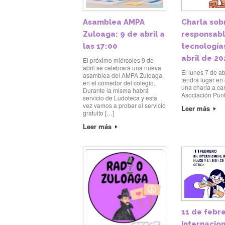
Asamblea AMPA
Charla sob
Zuloaga: 9 de abril a
responsabl
las 17:00
tecnología
abril de 20
El próximo miércoles 9 de
abril se celebrará una nueva
El lunes 7 de ab
asamblea del AMPA Zuloaga
tendrá lugar en
en el comedor del colegio.
una charla a ca
Durante la misma habrá
Asociación Pun
servicio de Ludoteca y esta
vez vamos a probar el servicio
Leer más
gratuito […]
Leer más
11 de febre
internacion