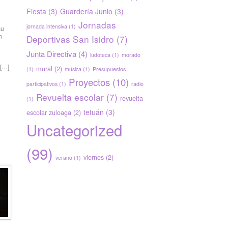
Fiesta
(3)
Guardería Junio
(3)
Jornadas
jornada intensiva
(1)
su
n
Deportivas San Isidro
(7)
e
Junta Directiva
(4)
ludoteca
(1)
morado
a
 […]
mural
(2)
(1)
música
(1)
Presupuestos
Proyectos
(10)
participativos
(1)
radio
Revuelta escolar
(7)
revuelta
(1)
tetuán
(3)
escolar zuloaga
(2)
Uncategorized
(99)
viernes
(2)
verano
(1)