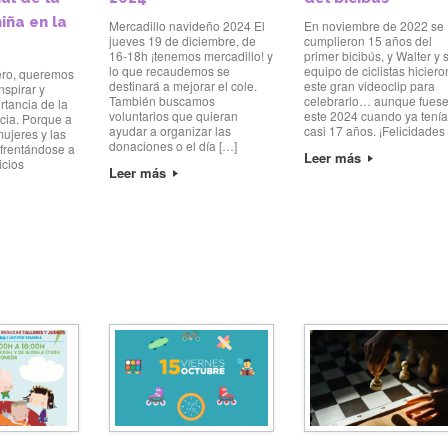
niña en la
Mercadillo navideño 2024 El
En noviembre de 2022 se
jueves 19 de diciembre, de
cumplieron 15 años del
16-18h ¡tenemos mercadillo! y
primer bicibús, y Walter y 
lo que recaudemos se
equipo de ciclistas hiciero
ero, queremos
destinará a mejorar el cole.
este gran videoclip para
inspirar y
También buscamos
celebrarlo… aunque fues
rtancia de la
voluntarios que quieran
este 2024 cuando ya tení
ncia. Porque a
ayudar a organizar las
casi 17 años. ¡Felicidades
mujeres y las
donaciones o el día […]
frentándose a
Leer más
icios
Leer más