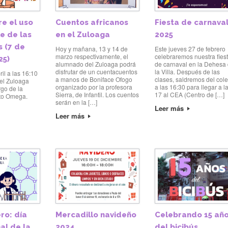
re el uso
Cuentos africanos
Fiesta de carnava
e de las
en el Zuloaga
2025
s (7 de
Hoy y mañana, 13 y 14 de
Este jueves 27 de febrero
marzo respectivamente, el
celebraremos nuestra fies
25)
alumnado del Zuloaga podrá
de carnaval en la Dehesa
disfrutar de un cuentacuentos
la Villa. Después de las
ril a las 16:10
a manos de Boniface Ofogo
clases, saldremos del col
 el Zuloaga
organizado por la profesora
a las 16:30 para llegar a l
rgo de la
Sierra, de Infantil. Los cuentos
17 al CEA (Centro de […]
to Omega.
serán en la […]
Leer más
Leer más
ro: día
Mercadillo navideño
Celebrando 15 añ
al de la
2024
del bicibús