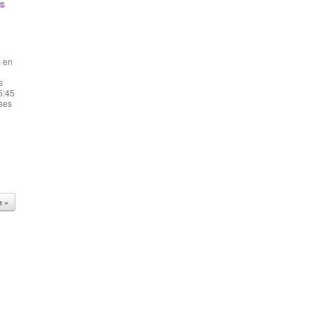
s
s
s en
s
5:45
ases
e »