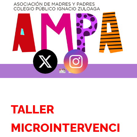
Saltar
al
contenido
Menú
TALLER
MICROINTERVENCI