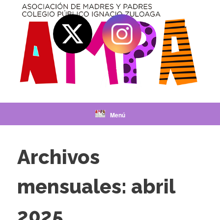
Saltar
al
contenido
Menú
Archivos
mensuales:
abril
2025