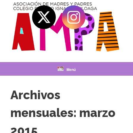
Saltar
al
contenido
Menú
Archivos
mensuales:
marzo
2015