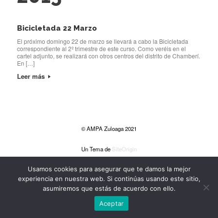
Bicicletada 22 Marzo
El próximo domingo 22 de marzo se llevará a cabo la Bicicletada
correspondiente al 2º trimestre de este curso. Como veréis en el
cartel adjunto, se realizará con otros centros del distrito de Chamberí.
En […]
Leer más
© AMPA Zuloaga 2021
Un Tema de
SiteOrigin
Usamos cookies para asegurar que te damos la mejor
experiencia en nuestra web. Si continúas usando este sitio,
asumiremos que estás de acuerdo con ello.
Aceptar