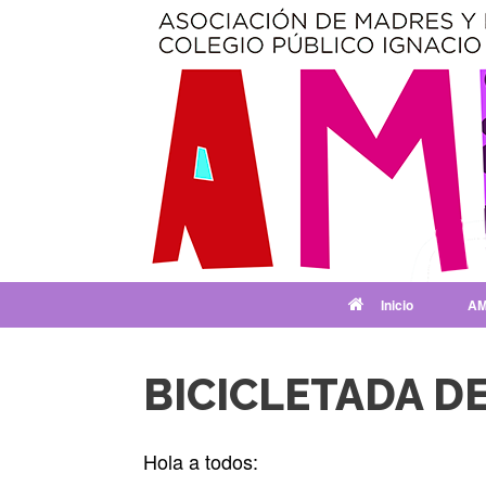
Saltar
al
contenido
Inicio
AM
BICICLETADA D
Hola a todos: