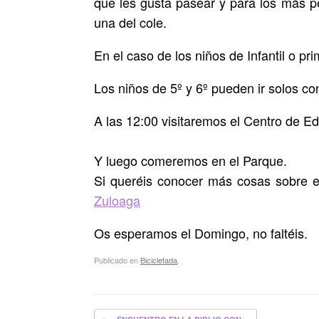
que les gusta pasear y para los más pe
una del cole.
En el caso de los niños de Infantil o pr
Los niños de 5º y 6º pueden ir solos co
A las 12:00 visitaremos el Centro de E
Y luego comeremos en el Parque.
Si queréis conocer más cosas sobre el
Zuloaga
Os esperamos el Domingo, no faltéis.
Publicado en
Bicicletada
.
Navegador de artículos