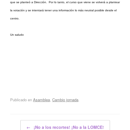
que se planteó a Dirección. Por lo tanto, el curso que viene se volverá a plantear
la votación y se intentará tener una información lo más neutral posible desde el
centro.
Un saludo
Publicado en
Asamblea
,
Cambio jornada
.
Navegador de artículos
←
¡No a los recortes! ¡No a la LOMCE!