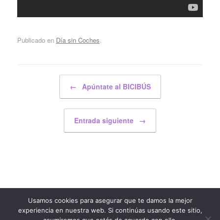
Publicado en
Día sin Coches
.
Navegador de artículos
←
Apúntate al BICIBÚS
Entrada siguiente
→
Usamos cookies para asegurar que te damos la mejor
© AMPA Zuloaga 2021
experiencia en nuestra web. Si continúas usando este sitio,