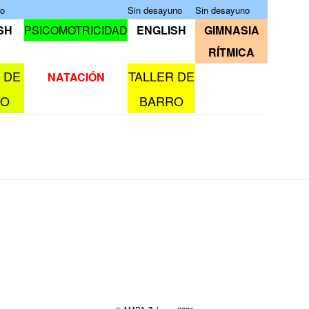
no
Sin desayuno
Sin desayuno
SH
PSICOMOTRICIDAD
ENGLISH
GIMNASIA
RÍTMICA
 DE
TALLER DE
NATACIÓN
RO
BARRO