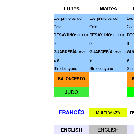
Lunes
Martes
Los primeros del
Los primeros del
Los 
Cole
Cole
Col
DESAYUNO
: 8:30 a
DESAYUNO
: 8:30 a
DE
9
9
9
GUARDERÍA:
8:30
GUARDERÍA:
8:30 a
GU
a 9
9
9
Sin desayuno
Sin desayuno
Sin
BALONCESTO
JUDO
FRANCÉS
MULTIDANZA
TE
ENGLISH
ENGLISH