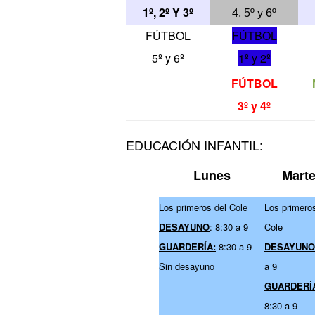
1º, 2º Y 3º
4, 5º y 6º
FÚTBOL
FÚTBOL
5º y 6º
1º y 2º
FÚTBOL
3º y 4º
EDUCACIÓN INFANTIL:
Lunes
Mart
Los primeros del Cole
Los primeros
DESAYUNO
: 8:30 a 9
Cole
GUARDERÍA:
8:30 a 9
DESAYUNO
Sin desayuno
a 9
GUARDERÍ
8:30 a 9