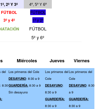
1º, 2º Y 3º
4º, 5º Y 6º
FÚTBOL
FÚTBOL
3º y 4º
1º y 2º
FÚTBOL
NATACIÓN
5º y 6º
es
Miércoles
Jueves
Viernes
 del
Los primeros del Cole
Los primeros del
Los primeros del
DESAYUNO
: 8:30 a 9
Cole
Cole
: 8:30
GUARDERÍA:
8:30 a 9
DESAYUNO
:
DESAYUNO
: 8:30
Sin desayuno
8:30 a 9
a 9
A:
GUARDERÍA:
GUARDERÍA:
8:30 a 9
8:30 a 9