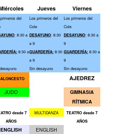
Miércoles
Jueves
Viernes
primeros del
Los primeros del
Los primeros del
e
Cole
Cole
SAYUNO
: 8:30 a
DESAYUNO
: 8:30
DESAYUNO
: 8:30 a
a 9
9
ARDERÍA:
8:30 a
GUARDERÍA:
8:30
GUARDERÍA:
8:30 a
a 9
9
 desayuno
Sin desayuno
Sin desayuno
AJEDREZ
BALONCESTO
JUDO
GIMNASIA
RÍTMICA
ATRO desde 7
MULTIDANZA
TEATRO desde 7
AÑOS
AÑOS
ENGLISH
ENGLISH