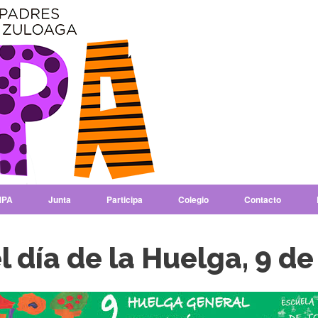
PA
Junta
Participa
Colegio
Contacto
l día de la Huelga, 9 d