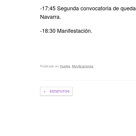
-17:45 Segunda convocatoria de quedad
Navarra.
-18:30 Manifestación.
Publicado en
Huelga
,
Movilizaciones
.
Navegador de artículos
←
ESTATUTOS