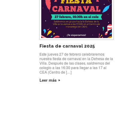
Fiesta de carnaval 2025
Este jueves 27 de febrero celebraremos
nuestra fiesta de carnaval en la Dehesa de la
Villa. Después de las clases, saldremos del
colegio a las 16:30 para llegar a las 17 al
CEA (Centro de […]
Leer más