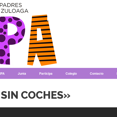
PA
Junta
Participa
Colegio
Contacto
 SIN COCHES»